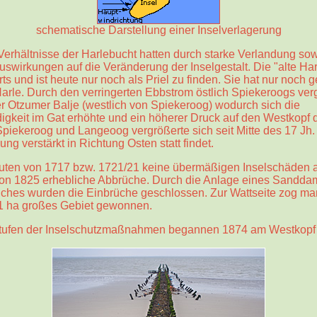
schematische Darstellung einer Inselverlagerung
Verhältnisse der Harlebucht hatten durch starke Verlandung so
swirkungen auf die Veränderung der Inselgestalt. Die "alte Har
rts und ist heute nur noch als Priel zu finden. Sie hat nur noch 
arle. Durch den verringerten Ebbstrom östlich Spiekeroogs verg
r Otzumer Balje (westlich von Spiekeroog) wodurch sich die
keit im Gat erhöhte und ein höherer Druck auf den Westkopf der
piekeroog und Langeoog vergrößerte sich seit Mitte des 17 Jh. 
g verstärkt in Richtung Osten statt findet.
ten von 1717 bzw. 1721/21 keine übermäßigen Inselschäden anri
 von 1825 erhebliche Abbrüche. Durch die Anlage eines Sandda
iches wurden die Einbrüche geschlossen. Zur Wattseite zog m
11 ha großes Gebiet gewonnen.
tufen der Inselschutzmaßnahmen begannen 1874 am Westkopf 