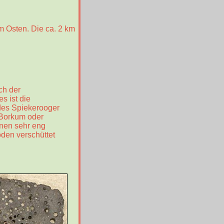
m Osten. Die ca. 2 km
ch der
 ist die
 des Spiekerooger
 Borkum oder
ünen sehr eng
oden verschüttet