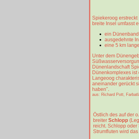
Spiekeroog erstreckt
breite Insel umfasst 
ein Dünenband 
ausgedehnte In
eine 5 km lange
Unter dem Dünengebi
Süßwasserversorgung
Dünenlandschaft Spie
Dünenkomplexes ist d
Langeoog charakterist
aneinander gerückt s
haben".
aus: Richard Pott, Farbat
Östlich des auf der o
breiter
Schlopp
(Leg
reicht. Schlopp oder
Strumfluten wird das 