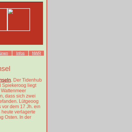
ünen
Infos
NWR
nsel
inseln
. Der Tidenhub
l Spiekeroog liegt
m Wattenmeer
n, dass sich zwei
befanden. Lütgeoog
 vor dem 17 Jh. ein
 heute verlagerte
g Osten. In der