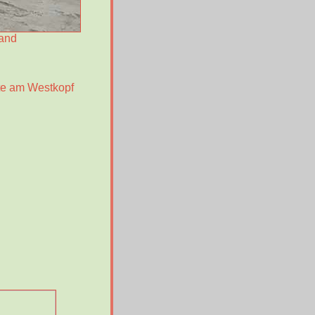
and
te am Westkopf