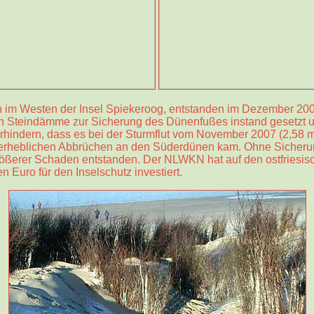
im Westen der Insel Spiekeroog, entstanden im Dezember 200
h Steindämme zur Sicherung des Dünenfußes instand gesetzt un
verhindern, dass es bei der Sturmflut vom November 2007 (2,58
 erheblichen Abbrüchen an den Süderdünen kam. Ohne Sich
rößerer Schaden entstanden. Der NLWKN hat auf den ostfriesis
n Euro für den Inselschutz investiert.