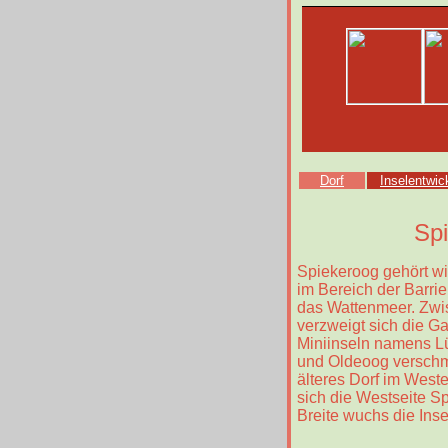
Dorf
Inselentwic
Spi
Spiekeroog gehört wi
im Bereich der Barrie
das Wattenmeer. Zwis
verzweigt sich die G
Miniinseln namens L
und Oldeoog verschm
älteres Dorf im Weste
sich die Westseite S
Breite wuchs die Ins