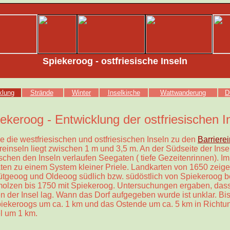
Spiekeroog
- ostfriesische Inseln
klung
Strände
Winter
Inselkirche
Wattwanderung
D
ekeroog - Entwicklung der ostfriesischen I
e die westfriesischen und ostfriesischen Inseln zu den
Barriere
reinseln liegt zwischen 1 m und 3,5 m. An der Südseite der Inse
chen den Inseln verlaufen Seegaten ( tiefe Gezeitenrinnen). I
aten zu einem System kleiner Priele. Landkarten von 1650 zeige
ütgeoog und Oldeoog südlich bzw. südöstlich von Spiekeroog 
olzen bis 1750 mit Spiekeroog. Untersuchungen ergaben, dass
n der Insel lag. Wann das Dorf aufgegeben wurde ist unklar. Bis
piekeroogs um ca. 1 km und das Ostende um ca. 5 km in Richtun
el um 1 km.