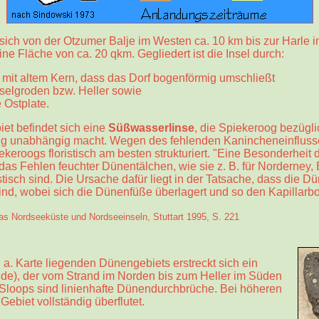
 sich von der Otzumer Balje im Westen ca. 10 km bis zur Harle i
eine Fläche von ca. 20 qkm. Gegliedert ist die Insel durch:
mit altem Kern, dass das Dorf bogenförmig umschließt
selgroden bzw. Heller sowie
 Ostplate.
et befindet sich eine
Süßwasserlinse
, die Spiekeroog bezügli
 unabhängig macht. Wegen des fehlenden Kanincheneinflusses
keroogs floristisch am besten strukturiert. "Eine Besonderheit
as Fehlen feuchter Dünentälchen, wie sie z. B. für Norderney,
isch sind. Die Ursache dafür liegt in der Tatsache, dass die D
ind, wobei sich die Dünenfüße überlagert und so den Kapillarb
las Nordseeküste und Nordseeinseln, Stuttart 1995, S. 221
. a. Karte liegenden Dünengebiets erstreckt sich ein
de), der vom Strand im Norden bis zum Heller im Süden
 Sloops sind linienhafte Dünendurchbrüche. Bei höheren
Gebiet vollständig überflutet.