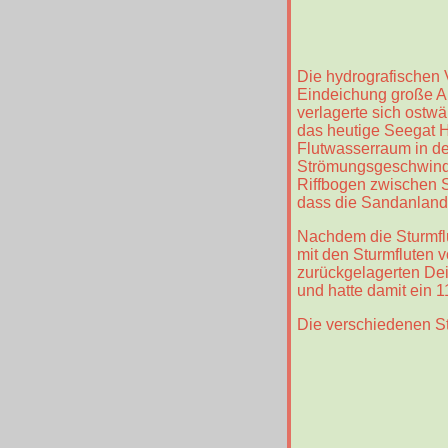
Die hydrografischen 
Eindeichung große Au
verlagerte sich ostwä
das heutige Seegat H
Flutwasserraum in de
Strömungsgeschwindig
Riffbogen zwischen S
dass die Sandanlandun
Nachdem die Sturmflu
mit den Sturmfluten
zurückgelagerten De
und hatte damit ein 
Die verschiedenen S