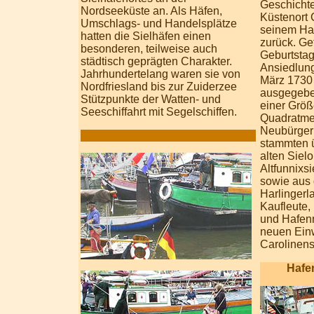
Geschichte 
Nordseeküste an. Als Häfen,
Küstenort 
Umschlags- und Handelsplätze
seinem Ha
hatten die Sielhäfen einen
zurück. Gef
besonderen, teilweise auch
Geburtstag
städtisch geprägten Charakter.
Ansiedlung
Jahrhundertelang waren sie von
März 1730 
Nordfriesland bis zur Zuiderzee
ausgegebe
Stützpunkte der Watten- und
einer Größ
Seeschiffahrt mit Segelschiffen.
Quadratmet
Neubürger 
stammten 
alten Sielo
Altfunnixsi
sowie aus
Harlingerla
Kaufleute,
und Hafenm
neuen Ein
Carolinens
Hafe