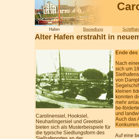
Caro
Hafen
Besiedlung
Schifffah
Alter Hafen erstrahlt in neue
Ende des 
Nach einer
sich um 1
Sielhafen
von Dampfs
Segelschif
kleinen ti
konnten di
mehr anla
be-förder
und landwi
Carolinensiel, Hooksiel,
Auch das 
Neuharlingersiel und Greetsiel
Konkurren
bieten sich als Musterbeispiele für
die typische Siedlungsform des
Auf eine b
Sielhafenortes an der