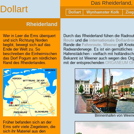
Das Rheiderland,
Dollart
Dollart
Wynhamster Kolk
Zie
Rheiderland
Wer in Leer die Ems überquert
Durch das Rheiderland fühen die Radro
und sich Richtung Norden
Route
und die
internationale Dollardro
begibt, bewegt sich auf das
Rande die
Fehnroute
.
Weener
gilt Knot
Ende der Welt zu. So
Radwanderwege. Es ist ein gemütliches 
beschreiben die Einheimischen
Hafenstädchen - vielfach mit holländisc
das Dorf Pogum am nördlichen
Bekannt ist Weener auch wegen des O
Rand des Rheiderlandes.
mit der entsprechenden
ORGANEUM OR
Binnenhafen von Ween
Früher befanden sich an der
Ems sehr viele Ziegeleien, die
sich ihr Materiel aus den