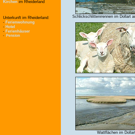
Kirchen
im Rheiderland
Schlickschlittenrrennen im Dollart a
Unterkunft im Rheiderland:
-
Ferienwohnung
-
Hotel
-
Ferienhäuser
-
Pension
Wattflächen im Dollar