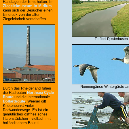
Randlagen der Ems holten. Im
Ziegeleimuseum in Midlum
kann sich der Besucher einen
Eindruck von der alten
Ziegeleiarbeit verschaffen.
Tief bei Djksterhusen
Nonnengänse Wintergäste am
Durch das Rheiderland fühen
die Radrouten
Northsea Cycle
Route
und die internationale
Dollardroute
. Weener gilt
Knotenpunkt vieler
Radwanderwege. Es ist ein
gemütliches ostfriesisches
Hafenstädchen - vielfach mit
holländischem Baustil.